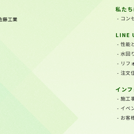
私たち
コン
佐藤工業
LINE 
性能
水回
リフ
注文
インフ
施工
イベ
お客