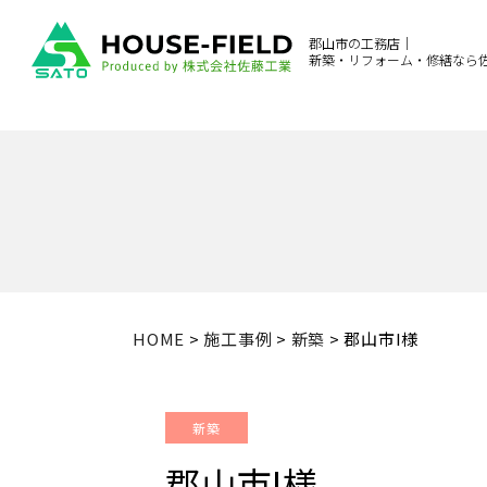
郡山市の工務店｜
新築・リフォーム・修繕なら
HOME
>
施工事例
>
新築
>
郡山市I様
新築
郡山市I様